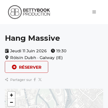
Aller
au
contenu
Menu
Hang Massive
Jeudi 11 Juin 2026
19:30
Róisín Dubh · Galway (IE)
RÉSERVER
Partager sur
+
−