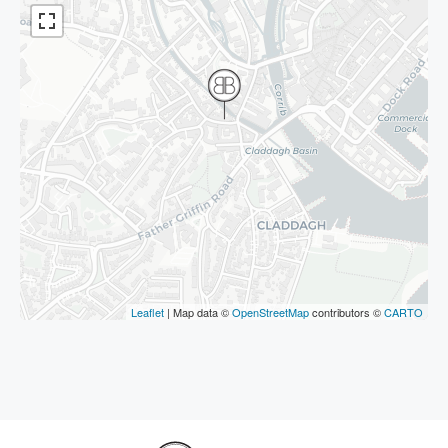
Leaflet
| Map data ©
OpenStreetMap
contributors ©
CARTO