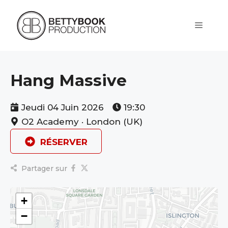
Aller
au
contenu
Menu
Hang Massive
Jeudi 04 Juin 2026
19:30
O2 Academy · London (UK)
RÉSERVER
Partager sur
+
−