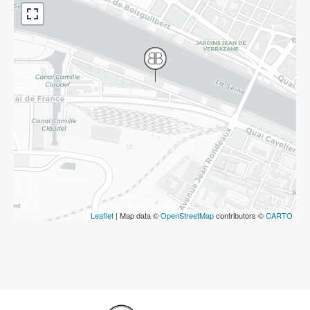
Leaflet
| Map data ©
OpenStreetMap
contributors ©
CARTO