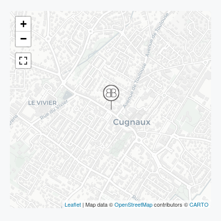
+
−
Leaflet
| Map data ©
OpenStreetMap
contributors ©
CARTO