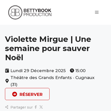
Aller
au
contenu
Menu
Violette Mirgue | Une
semaine pour sauver
Noël
Lundi 29 Décembre 2025
15:00
Théâtre des Grands Enfants · Cugnaux
(31)
RÉSERVER
Partager sur