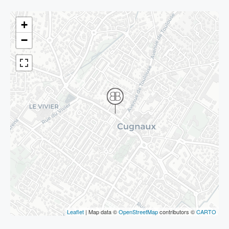
+
−
Leaflet
| Map data ©
OpenStreetMap
contributors ©
CARTO