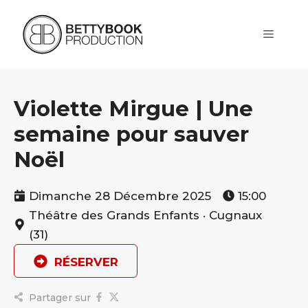
Aller
au
contenu
Menu
Violette Mirgue | Une
semaine pour sauver
Noël
Dimanche 28 Décembre 2025
15:00
Théâtre des Grands Enfants · Cugnaux
(31)
RÉSERVER
Partager sur