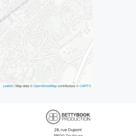
Leaflet
| Map data ©
OpenStreetMap
contributors ©
CARTO
28, rue Dupont
31500 Toulouse