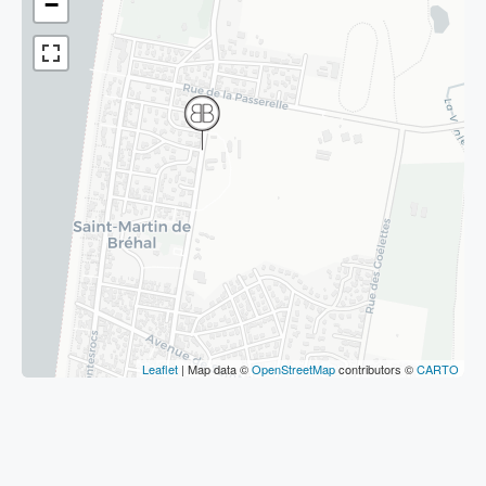
−
Leaflet
| Map data ©
OpenStreetMap
contributors ©
CARTO