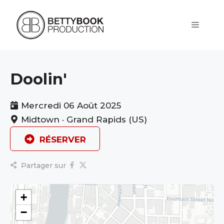
Aller
au
contenu
Menu
Doolin'
Mercredi 06 Août 2025
Midtown · Grand Rapids (US)
RÉSERVER
Partager sur
+
−