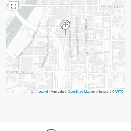
Leaflet
| Map data ©
OpenStreetMap
contributors ©
CARTO