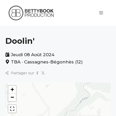
Aller
au
contenu
Menu
Doolin'
Jeudi 08 Août 2024
TBA · Cassagnes-Bégonhès (12)
Partager sur
+
−