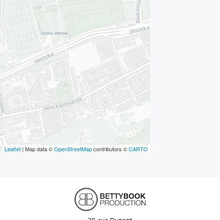
Leaflet
| Map data ©
OpenStreetMap
contributors ©
CARTO