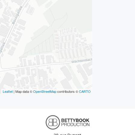
Leaflet
| Map data ©
OpenStreetMap
contributors ©
CARTO