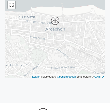
Leaflet
| Map data ©
OpenStreetMap
contributors ©
CARTO