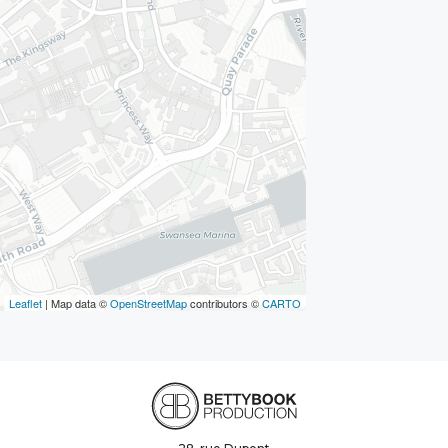
Leaflet
| Map data ©
OpenStreetMap
contributors ©
CARTO