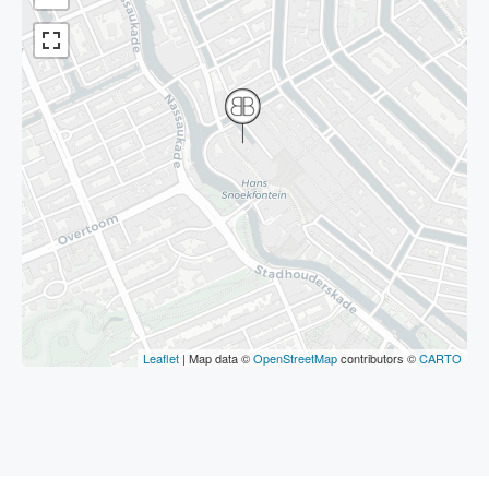
Leaflet
| Map data ©
OpenStreetMap
contributors ©
CARTO