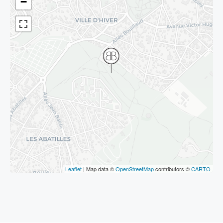
−
Leaflet
| Map data ©
OpenStreetMap
contributors ©
CARTO