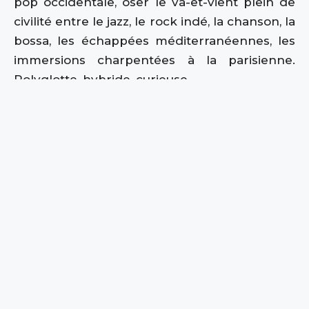
pop occidentale, oser le va-et-vient plein de
Yara Lapidus
civilité entre le jazz, le rock indé, la chanson, la
bossa, les échappées méditerranéennes, les
immersions charpentées à la parisienne.
Polyglotte, hybride, curieuse.
Ses désirs bigarrés l’ont déjà acheminée à
s’emparer en libanais du
How
de John
Lennon, un geste uniquement destiné au
marché américain et qui a débouché sur un
positionnement dans le top 5 du Billboard
Chart/New Age pendant plus de deux mois
d’affilée. Une évasion voluptueuse en
compagnie du légendaire Iggy Pop, valeur
sacrément ajoutée de la version deluxe de
l’album
Indéfiniment
enregistré dans les